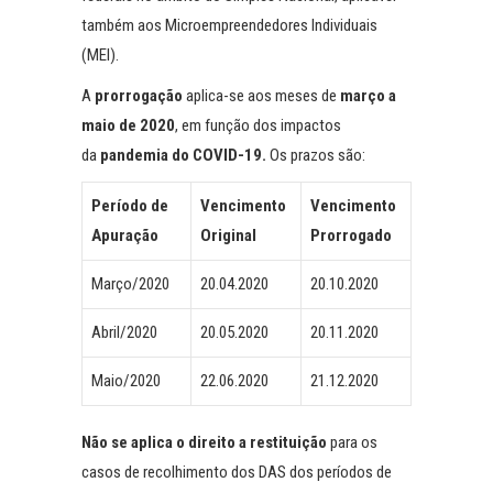
também aos Microempreendedores Individuais
(MEI).
A
prorrogação
aplica-se aos meses de
março a
maio de 2020
, em função dos impactos
da
pandemia do COVID-19.
Os prazos são:
Período de
Vencimento
Vencimento
Apuração
Original
Prorrogado
Março/2020
20.04.2020
20.10.2020
Abril/2020
20.05.2020
20.11.2020
Maio/2020
22.06.2020
21.12.2020
Não se aplica o direito a restituição
para os
casos de recolhimento dos DAS dos períodos de