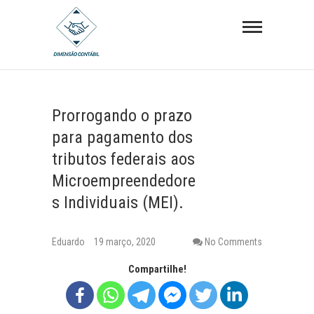
S
Dimensão
k
Contábil
i
p
t
o
Prorrogando o prazo
c
para pagamento dos
o
tributos federais aos
n
Microempreendedore
t
e
s Individuais (MEI).
n
t
Eduardo
19 março, 2020
No Comments
Compartilhe!