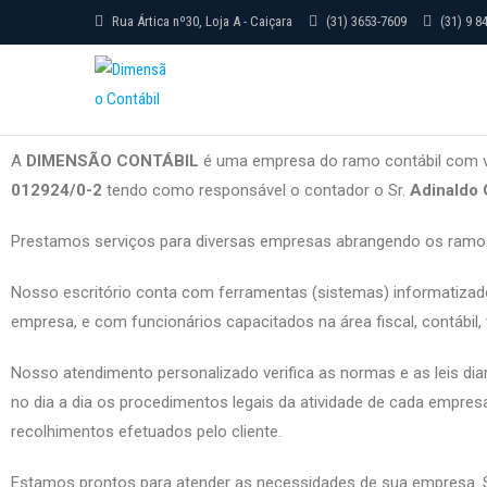
Rua Ártica nº30, Loja A - Caiçara
(31) 3653-7609
(31) 9 8
Dimensão Contábil
A
DIMENSÃO CONTÁBIL
é uma empresa do ramo contábil com v
012924/0-2
tendo como responsável o contador o Sr.
Adinaldo
Prestamos serviços para diversas empresas abrangendo os ramos 
Nosso escritório conta com ferramentas (sistemas) informatizad
empresa, e com funcionários capacitados na área fiscal, contábil, tr
Nosso atendimento personalizado verifica as normas e as leis dia
no dia a dia os procedimentos legais da atividade de cada empresa
recolhimentos efetuados pelo cliente.
Estamos prontos para atender as necessidades de sua empresa. So