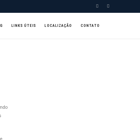
OG
LINKS ÚTEIS
LOCALIZAÇÃO
CONTATO
ando
s
de