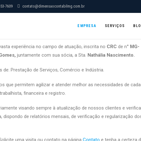
453-7609
contato@dimensaocontabilmg.com.br
EMPRESA
SERVIÇOS
BL
asta experiência no campo de atuação, inscrita no
CRC
de n°
MG-
 Gomes,
juntamente com sua sócia, a Sta.
Nathália Nascimento.
de: Prestação de Serviços, Comércio e Indústria.
os que permitem agilizar e atender melhor as necessidades de cada
abalhista, financeira e registro.
riamente visando sempre à atualização de nossos clientes e verific
, dispondo de relatórios mensais, de verificação e regularização do
licite uma visita ou contato na página
Contato
e tenha a certeza 