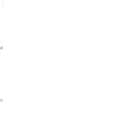
al
ts