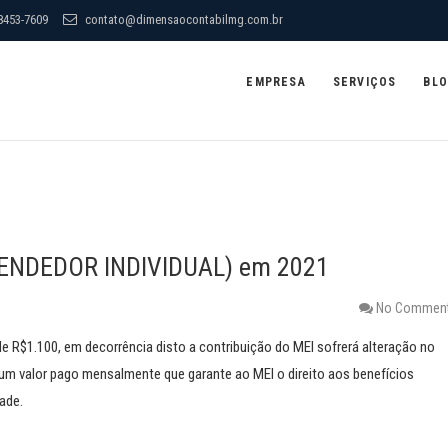
8453-7609
contato@dimensaocontabilmg.com.br
EMPRESA
SERVIÇOS
BL
EENDEDOR INDIVIDUAL) em 2021
No Commen
e R$1.100, em decorrência disto a contribuição do MEI sofrerá alteração no
um valor pago mensalmente que garante ao MEI o direito aos benefícios
dade.