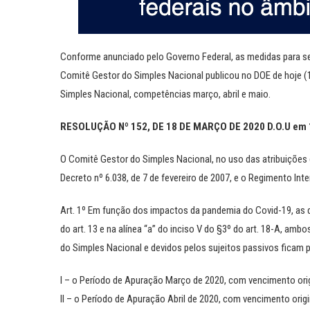
Conforme anunciado pelo Governo Federal, as medidas para s
Comitê Gestor do Simples Nacional publicou no DOE de hoje 
Simples Nacional, competências março, abril e maio.
RESOLUÇÃO Nº 152, DE 18 DE MARÇO DE 2020 D.O.U em 1
O Comitê Gestor do Simples Nacional, no uso das atribuições
Decreto nº 6.038, de 7 de fevereiro de 2007, e o Regimento In
Art. 1º Em função dos impactos da pandemia do Covid-19, as da
do art. 13 e na alínea “a” do inciso V do §3º do art. 18-A, a
do Simples Nacional e devidos pelos sujeitos passivos ficam 
I – o Período de Apuração Março de 2020, com vencimento orig
II – o Período de Apuração Abril de 2020, com vencimento ori