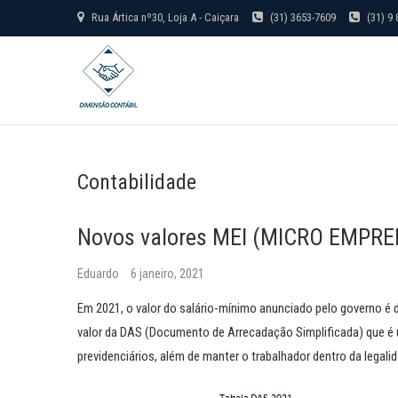
S
Rua Ártica nº30, Loja A - Caiçara
(31) 3653-7609
(31) 9 
k
Dimensão Contábil
i
p
t
o
c
Contabilidade
o
n
t
Novos valores MEI (MICRO EMPR
e
Eduardo
6 janeiro, 2021
n
t
Em 2021, o valor do salário-mínimo anunciado pelo governo é d
valor da DAS (Documento de Arrecadação Simplificada) que é 
previdenciários, além de manter o trabalhador dentro da legali