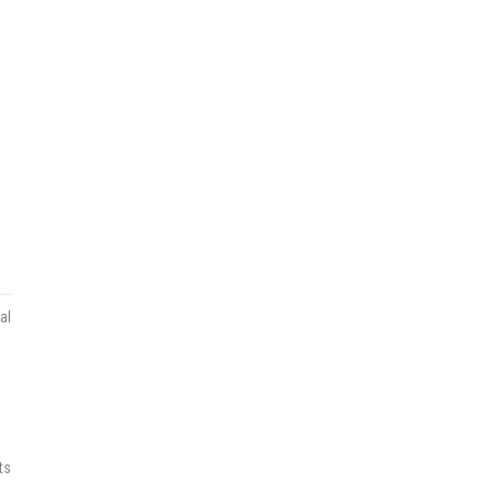
al
ts