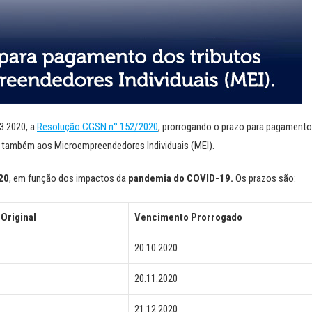
03.2020, a
Resolução CGSN n° 152/2020
, prorrogando o prazo para pagamento
el também aos Microempreendedores Individuais (MEI).
20
, em função dos impactos da
pandemia do COVID-19.
Os prazos são:
Original
Vencimento Prorrogado
20.10.2020
20.11.2020
21.12.2020