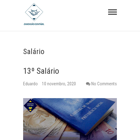
S
Dimensão
k
Contábil
i
p
t
o
Salário
c
o
13º Salário
n
t
Eduardo
10 novembro, 2020
No Comments
e
n
t